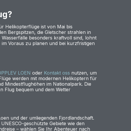
ug?
r Helikopterflüge ist von Mai bis
en Bergspitzen, die Gletscher strahlen in
Wasserfälle besonders kraftvoll sind, lohnt
e im Voraus zu planen und bei kurzfristigen
OPPLEV LOEN
oder
Kontakt oss
nutzen, um
e Flüge werden mit modernen Helikoptern für
und Mindestflughöhen im Nationalpark. Die
 den Flug bequem und dem Wetter
Loen und der umliegenden Fjordlandschaft.
nd UNESCO-geschützte Gebiete wie den
ndreise – wählen Sie Ihr Abenteuer nach