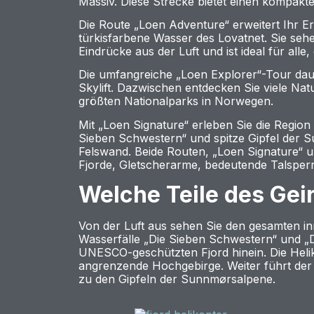
Massiv. Diese Strecke bietet einen kompakt
Die Route „Loen Adventure“ erweitert Ihr Er
türkisfarbene Wasser des Lovatnet. Sie sehe
Eindrücke aus der Luft und ist ideal für alle
Die umfangreiche „Loen Explorer“-Tour daue
Skylift. Dazwischen entdecken Sie viele Nat
größten Nationalparks in Norwegen.
Mit „Loen Signature“ erleben Sie die Region
Sieben Schwestern“ und spitze Gipfel der 
Felswand. Beide Routen, „Loen Signature“ 
Fjorde, Gletscherarme, bedeutende Talsper
Welche Teile des Gei
Von der Luft aus sehen Sie den gesamten in
Wasserfälle „Die Sieben Schwestern“ und „D
UNESCO-geschützten Fjord hinein. Die Helik
angrenzende Hochgebirge. Weiter führt der
zu den Gipfeln der Sunnmørsalpene.