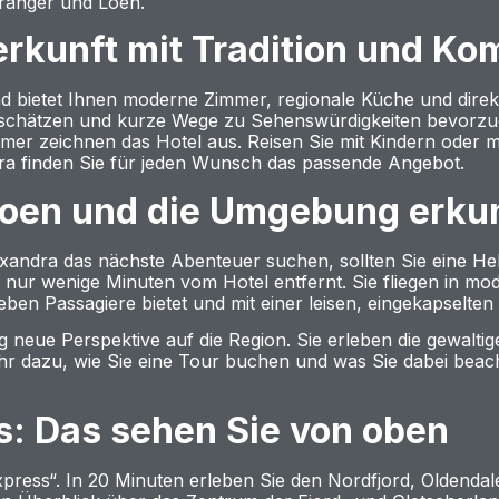
iranger und Loen.
erkunft mit Tradition und Ko
nd bietet Ihnen moderne Zimmer, regionale Küche und direkte
t schätzen und kurze Wege zu Sehenswürdigkeiten bevorzug
mer zeichnen das Hotel aus. Reisen Sie mit Kindern oder 
a finden Sie für jeden Wunsch das passende Angebot.
 Loen und die Umgebung erk
andra das nächste Abenteuer suchen, sollten Sie eine Heli
h nur wenige Minuten vom Hotel entfernt. Sie fliegen in mo
ieben Passagiere bietet und mit einer leisen, eingekapselte
ig neue Perspektive auf die Region. Sie erleben die gewalti
ehr dazu, wie Sie eine Tour buchen und was Sie dabei beach
s: Das sehen Sie von oben
 Express“. In 20 Minuten erleben Sie den Nordfjord, Oldend