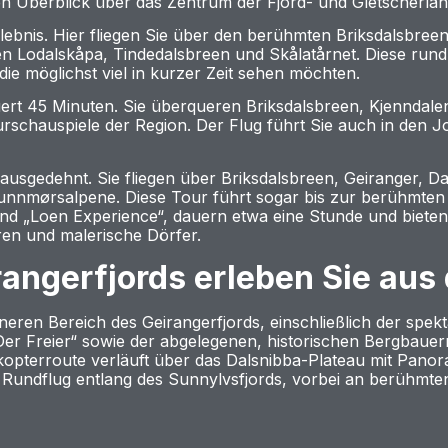
en Überblick über das Zentrum der Fjord- und Gletscherlan
lebnis. Hier fliegen Sie über den berühmten Briksdalsbreen
n Lodalskåpa, Tindedalsbreen und Skålatårnet. Diese rund 3
, die möglichst viel in kurzer Zeit sehen möchten.
rt 45 Minuten. Sie überqueren Briksdalsbreen, Kjenndalen
urschauspiele der Region. Der Flug führt Sie auch in den J
 ausgedehnt. Sie fliegen über Briksdalsbreen, Geiranger, D
Sunnmørsalpene. Diese Tour führt sogar bis zur berühmten
und „Loen Experience“, dauern etwa eine Stunde und biete
ren und malerische Dörfer.
rangerfjords erleben Sie aus
neren Bereich des Geirangerfjords, einschließlich der spe
er Freier“ sowie der abgelegenen, historischen Bergbauern
opterroute verläuft über das Dalsnibba-Plateau mit Panor
 Rundflug entlang des Sunnylvsfjords, vorbei an berühmt