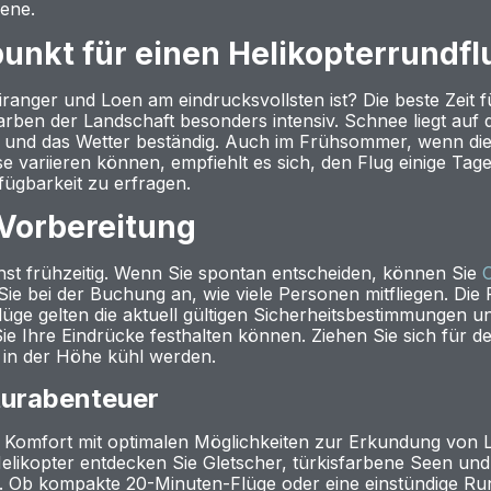
ene.
punkt für einen Helikopterrundfl
anger und Loen am eindrucksvollsten ist? Die beste Zeit fü
arben der Landschaft besonders intensiv. Schnee liegt auf d
ang und das Wetter beständig. Auch im Frühsommer, wenn die 
se variieren können, empfiehlt es sich, den Flug einige Tag
fügbarkeit zu erfragen.
Vorbereitung
chst frühzeitig. Wenn Sie spontan entscheiden, können Sie
Sie bei der Buchung an, wie viele Personen mitfliegen. Di
Flüge gelten die aktuell gültigen Sicherheitsbestimmungen 
ie Ihre Eindrücke festhalten können. Ziehen Sie sich für
in der Höhe kühl werden.
aturabenteuer
t Komfort mit optimalen Möglichkeiten zur Erkundung von 
elikopter entdecken Sie Gletscher, türkisfarbene Seen u
. Ob kompakte 20-Minuten-Flüge oder eine einstündige Ru