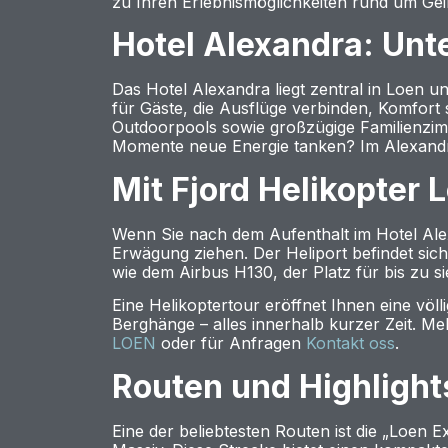
zu Ihren Erlebnismöglichkeiten rund um Ge
Hotel Alexandra: Unt
Das Hotel Alexandra liegt zentral in Loen u
für Gäste, die Ausflüge verbinden, Komfor
Outdoorpools sowie großzügige Familienzim
Momente neue Energie tanken? Im Alexandr
Mit Fjord Helikopter
Wenn Sie nach dem Aufenthalt im Hotel Alex
Erwägung ziehen. Der Heliport befindet sic
wie dem Airbus H130, der Platz für bis zu s
Eine Helikoptertour eröffnet Ihnen eine völl
Berghänge – alles innerhalb kurzer Zeit. M
LOEN
oder für Anfragen
Kontakt oss
.
Routen und Highlight
Eine der beliebtesten Routen ist die „Loen