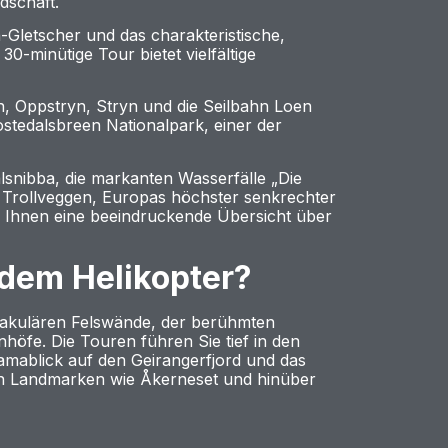
dschaft.
-Gletscher und das charakteristische,
0-minütige Tour bietet vielfältige
, Oppstryn, Stryn und die Seilbahn Loen
ostedalsbreen Nationalpark, einer der
alsnibba, die markanten Wasserfälle „Die
 Trollveggen, Europas höchster senkrechter
n Ihnen eine beeindruckende Übersicht über
 dem Helikopter?
ktakulären Felswände, der berühmten
höfe. Die Touren führen Sie tief in den
amablick auf den Geirangerfjord und das
en Landmarken wie Åkerneset und hinüber