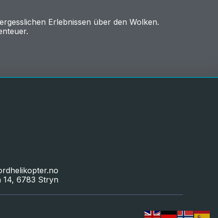
vergesslichen Erlebnissen über den Wolken.
enteuer.
ordhelikopter.no
 14, 6783 Stryn