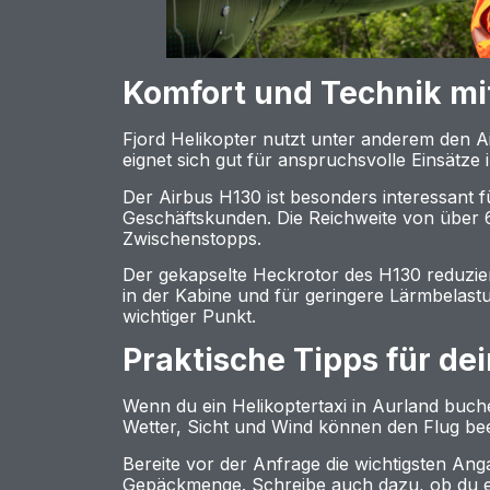
Komfort und Technik mi
Fjord Helikopter nutzt unter anderem den A
eignet sich gut für anspruchsvolle Einsät
Der Airbus H130 ist besonders interessant fü
Geschäftskunden. Die Reichweite von über 
Zwischenstopps.
Der gekapselte Heckrotor des H130 reduzie
in der Kabine und für geringere Lärmbelastu
wichtiger Punkt.
Praktische Tipps für de
Wenn du ein Helikoptertaxi in Aurland buche
Wetter, Sicht und Wind können den Flug beeinf
Bereite vor der Anfrage die wichtigsten An
Gepäckmenge. Schreibe auch dazu, ob du ei