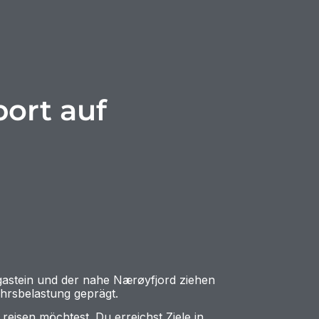
port auf
egastein und der nahe Nærøyfjord ziehen
ehrsbelastung geprägt.
reisen möchtest. Du erreichst Ziele in