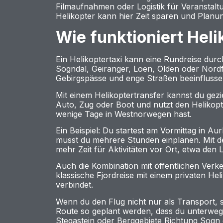
Filmaufnahmen oder Logistik für Veranstalt
Helikopter kann hier Zeit sparen und Planu
Wie funktioniert Heli
Ein Helikoptertaxi kann eine Rundreise durc
Sogndal, Geiranger, Loen, Olden oder Nordfjo
Gebirgspässe und enge Straßen beeinflussen
Mit einem Helikoptertransfer kannst du gezie
Auto, Zug oder Boot und nutzt den Helikopte
wenige Tage in Westnorwegen hast.
Ein Beispiel: Du startest am Vormittag in 
musst du mehrere Stunden einplanen. Mit dem
mehr Zeit für Aktivitäten vor Ort, etwa den 
Auch die Kombination mit öffentlichen Verk
klassische Fjordreise mit einem privaten He
verbindet.
Wenn du den Flug nicht nur als Transport, 
Route so geplant werden, dass du unterwegs
Stegastein oder Berggebiete Richtung Sogn