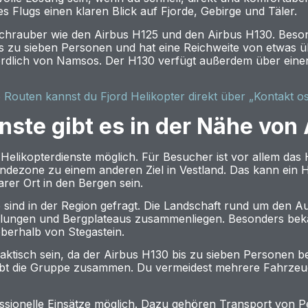
 Flugs einen klaren Blick auf Fjorde, Gebirge und Täler.
chrauber wie den Airbus H125 und den Airbus H130. Besond
bis zu sieben Personen und hat eine Reichweite von etwas 
ördlich von Namsos. Der H130 verfügt außerdem über eine
e Routen kannst du Fjord Helikopter direkt über „Kontakt os
nste gibt es in der Nähe von
elikopterdienste möglich. Für Besucher ist vor allem das He
dezone zu einem anderen Ziel in Vestland. Das kann ein Ho
rer Ort in den Bergen sein.
ind in der Region gefragt. Die Landschaft rund um den Aur
iedlungen und Bergplateaus zusammenliegen. Besonders beka
berhalb von Stegastein.
aktisch sein, da der Airbus H130 bis zu sieben Personen b
eibt die Gruppe zusammen. Du vermeidest mehrere Fahrzeug
ssionelle Einsätze möglich. Dazu gehören Transport von Pe