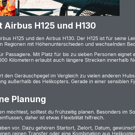
t Airbus H125 und H130
irbus H125 und den Airbus H130. Der H125 ist für seine Le
ze in Regionen mit Höhenunterschieden und wechselnden Be
r Passagiere. Mit Platz für bis zu sieben Personen eignet 
600 Kilometern erlaubt auch längere Strecken innerhalb 
rt den Geräuschpegel im Vergleich zu vielen anderen Hub
ng außerhalb des Helikopters. Gerade in einer sensiblen Fj
ine Planung
n möchtest, solltest du frühzeitig planen. Besonders im S
lussen, daher ist etwas Flexibilität hilfreich.
gaben vor. Dazu gehören Startort, Zielort, Datum, gewüns
nen reinen Transfer oder eine Kombination aus Helikopter