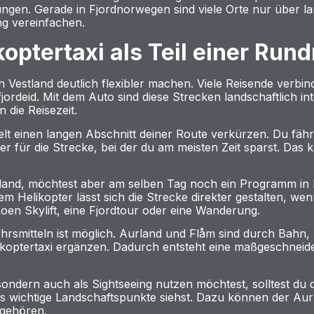
ungen. Gerade in Fjordnorwegen sind viele Orte nur über l
ng vereinfachen.
koptertaxi als Teil einer Run
h Vestland deutlich flexibler machen. Viele Reisende verbi
rdeid. Mit dem Auto sind diese Strecken landschaftlich inte
 die Reisezeit.
lt einen langen Abschnitt deiner Route verkürzen. Du fährs
r für die Strecke, bei der du am meisten Zeit sparst. Das
Aurland, möchtest aber am selben Tag noch ein Programm in
 Helikopter lässt sich die Strecke direkter gestalten, we
Loen Skylift, eine Fjordtour oder eine Wanderung.
ehrsmitteln ist möglich. Aurland und Flåm sind durch Bahn,
likoptertaxi ergänzen. Dadurch entsteht eine maßgeschneid
sondern auch als Sightseeing nutzen möchtest, solltest du
 wichtige Landschaftspunkte siehst. Dazu können der Aurl
 gehören.