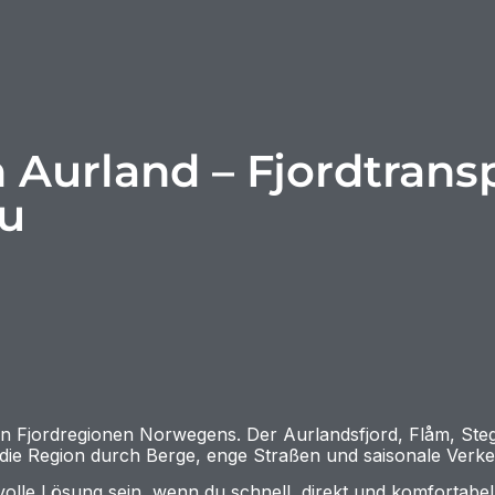
n Aurland – Fjordtrans
u
sten Fjordregionen Norwegens. Der Aurlandsfjord, Flåm, St
ist die Region durch Berge, enge Straßen und saisonale Verk
volle Lösung sein, wenn du schnell, direkt und komfortabel 